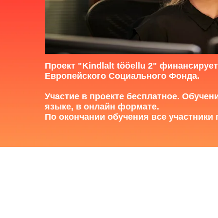
Проект "Kindlalt tööellu 2" финансиру
Европейского Социального Фонда.
Участие в проекте бесплатное. Обучен
языке, в онлайн формате.
По окончании обучения все участники 