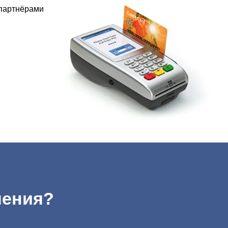
 партнёрами
чения?