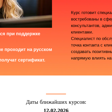
Курс готовит специа
востребованы в сфе
консультантов, адми
клиентами.
ется при поддержке
Специалист по обсл
точка контакта с кл
ие проходит на русском
создавать позитивн
напрямую влиять на
получат сертификат.
Даты ближайших курсов:
12.02.2026