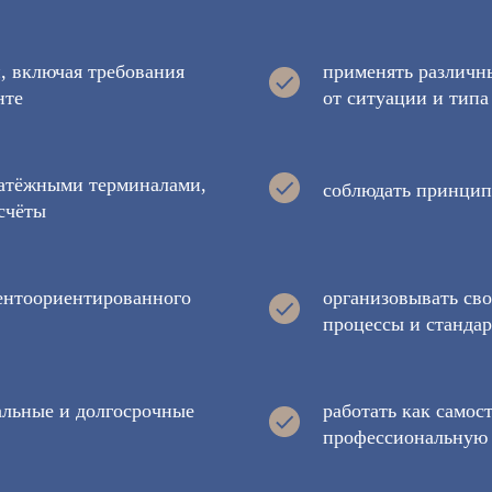
, включая требования
применять различн
нте
от ситуации и типа
латёжными терминалами,
соблюдать принцип
счёты
ентоориентированного
организовывать св
процессы и станда
альные и долгосрочные
работать как самос
профессиональную 