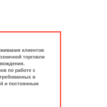
живания клиентов
озничной торговли
овождения.
ов по работе с
стребованных в
ий и постоянным